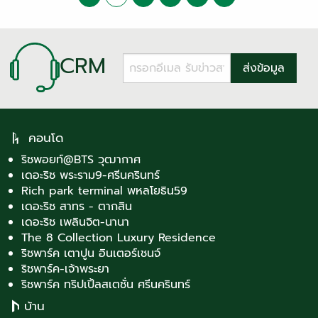
CRM
คอนโด
ริชพอยท์@BTS วุฒากาศ
เดอะริช พระราม9-ศรีนครินทร์
Rich park terminal พหลโยธิน59
เดอะริช สาทร - ตากสิน
เดอะริช เพลินจิต-นานา
The 8 Collection Luxury Residence
ริชพาร์ค เตาปูน อินเตอร์เชนจ์
ริชพาร์ค-เจ้าพระยา
ริชพาร์ค ทริปเปิ้ลสเตชั่น ศรีนครินทร์
บ้าน