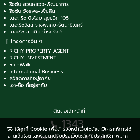
ริชตัน สวนหลวง-พัฒนาการ
ริชตัน วัชรพล-เพิ่มสิน
เดอะ ริช บิซโฮม สุขุมวิท 105
เดอะริชวิลล์ ราชพฤกษ์-รัตนาธิเบศร์
เดอะริช อเวนิว ดำรงรักษ์
โครงการอื่น ๆ
RICHY PROPERTY AGENT
RICHY-INVESTMENT
RichWalk
International Business
สวัสดิการที่อยู่อาศัย
เช่า-ซื้อ ที่อยู่อาศัย
ติดต่อเจ้าหน้าที่
1343
ริชี่ ใช้คุกกี้ Cookie เพื่อสำรวจหน้าเว็บไซต์และวิเคราะห์การใช้
งานเว็บไซต์และพัฒนาปรับปรุงเว็บไซต์ให้มีประสิทธิภาพมาก
ติดต่อริชี่
สมัครงาน
SITE MAP