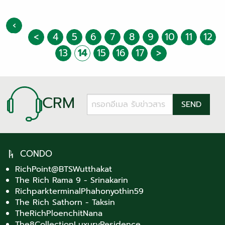
‹
First
<
4
5
6
7
8
9
10
11
12
13
14
15
16
17
>
CRM
CONDO
RichPoint@BTSWutthakat
The Rich Rama 9 - Srinakarin
RichparkterminalPhahonyothin59
The Rich Sathorn - Taksin
TheRichPloenchitNana
The8CollectionLuxuryResidence