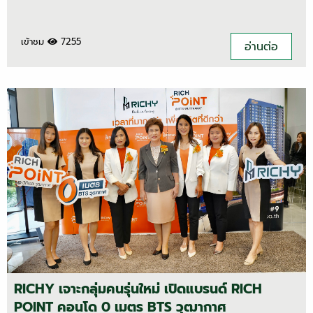
เข้าชม
7255
อ่านต่อ
RICHY เจาะกลุ่มคนรุ่นใหม่ เปิดแบรนด์ RICH
POINT คอนโด 0 เมตร BTS วุฒากาศ