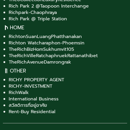
Rich Park 2 @Taopoon Interchange
Richpark-Chaophraya
Rich Park @ Triple Station
HOME
RichtonSuanLuangPhatthanakan
Richton Watcharaphon-Phoemsin
TheRichBizHomSukhumvit105
TheRichVilleRatchaphruekRattanathibet
TheRichAvenueDamrongrak
OTHER
RICHY PROPERTY AGENT
RICHY-INVESTMENT
RichWalk
International Business
สวัสดิการที่อยู่อาศัย
Rent-Buy Residential