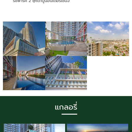
ริชพาร์ค 2 @เตาปูนอินเตอร์เช้นจ์
แกลอรี่