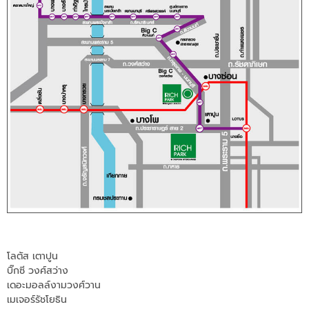
โลตัส เตาปูน
บิ๊กซี วงศ์สว่าง
เดอะมอลล์งามวงศ์วาน
เมเจอร์รัชโยธิน