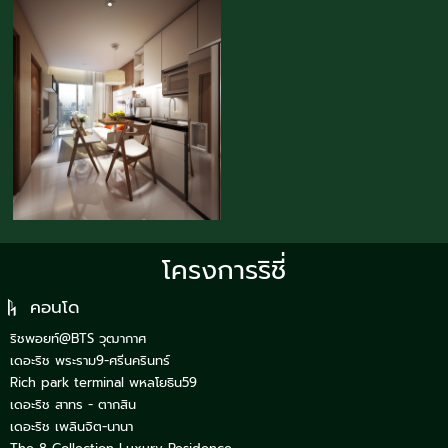
โครงการริชี่
คอนโด
ริชพอยท์@BTS วุฒากาศ
เดอะริช พระราม9-ศรีนครินทร์
Rich park terminal พหลโยธิน59
เดอะริช สาทร - ตากสิน
เดอะริช เพลินจิต-นานา