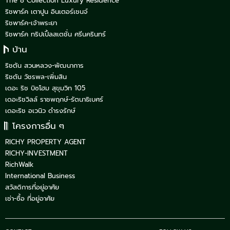
The 8 Collection Luxury Residence
ริชพาร์ค เตาปูน อินเตอร์เชนจ์
ริชพาร์ค-เจ้าพระยา
ริชพาร์ค ทริปเปิ้ลสเตชั่น ศรีนครินทร์
บ้าน
ริชตัน สวนหลวง-พัฒนาการ
ริชตัน วัชรพล-เพิ่มสิน
เดอะ ริช บิซโฮม สุขุมวิท 105
เดอะริชวิลล์ ราชพฤกษ์-รัตนาธิเบศร์
เดอะริช อเวนิว ดำรงรักษ์
โครงการอื่น ๆ
RICHY PROPERTY AGENT
RICHY-INVESTMENT
RichWalk
International Business
สวัสดิการที่อยู่อาศัย
เช่า-ซื้อ ที่อยู่อาศัย