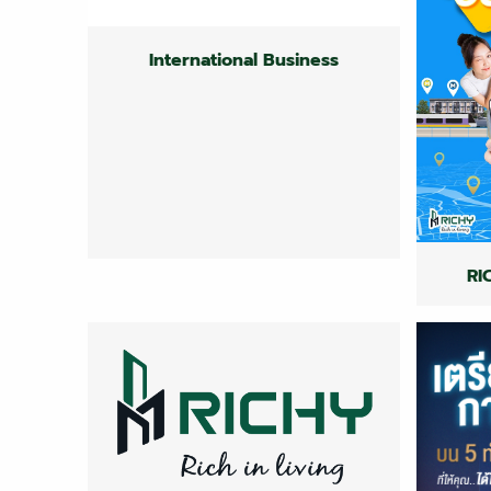
International Business
RI
International Business
International Business
RI
RI