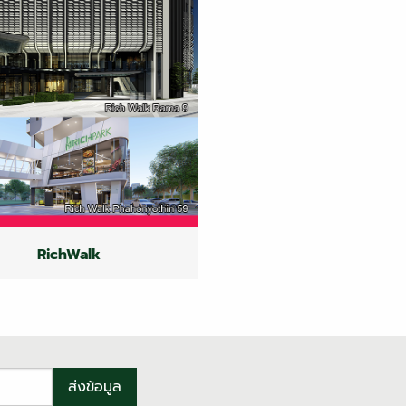
RichWalk
RichWalk
RichWalk