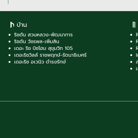
บ้าน
ริชตัน สวนหลวง-พัฒนาการ
ริชตัน วัชรพล-เพิ่มสิน
เดอะ ริช บิซโฮม สุขุมวิท 105
เดอะริชวิลล์ ราชพฤกษ์-รัตนาธิเบศร์
เดอะริช อเวนิว ดำรงรักษ์
ส
เ