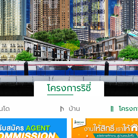
โครงการริชี่
นโด
บ้าน
โครงกา