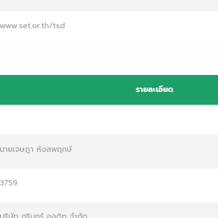
www.set.or.th/tsd
รายละเอียด
นายเจษฎา หังสพฤกษ์
3759
บริษัท กรินทร์ ออดิท จำกัด