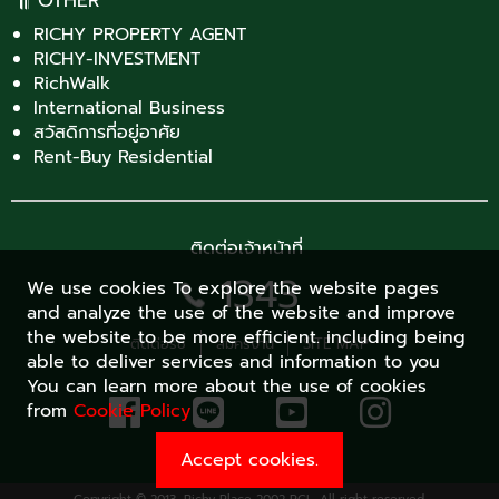
RICHY PROPERTY AGENT
RICHY-INVESTMENT
RichWalk
International Business
สวัสดิการที่อยู่อาศัย
Rent-Buy Residential
ติดต่อเจ้าหน้าที่
1343
We use cookies To explore the website pages
and analyze the use of the website and improve
the website to be more efficient. including being
ติดต่อริชี่
สมัครงาน
SITE MAP
able to deliver services and information to you
You can learn more about the use of cookies
from
Cookie Policy
Accept cookies.