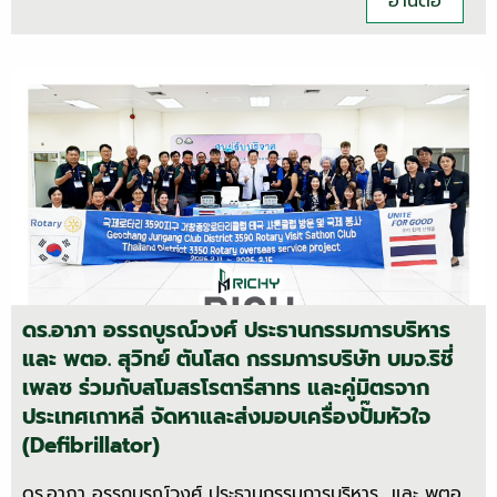
อ่านต่อ
ดร.อาภา อรรถบูรณ์วงศ์ ประธานกรรมการบริหาร
และ พตอ. สุวิทย์ ตันโสด กรรมการบริษัท บมจ.ริชี่
เพลซ ร่วมกับสโมสรโรตารีสาทร และคู่มิตรจาก
ประเทศเกาหลี จัดหาและส่งมอบเครื่องปั๊มหัวใจ
(Defibrillator)
ดร.อาภา อรรถบูรณ์วงศ์ ประธานกรรมการบริหาร และ พตอ.