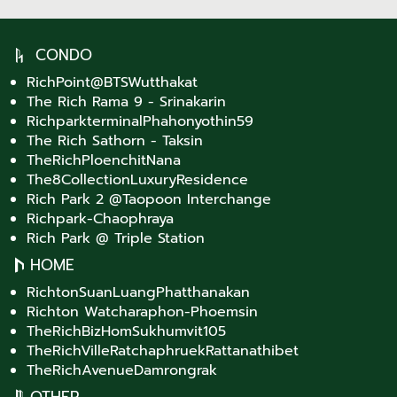
CONDO
RichPoint@BTSWutthakat
The Rich Rama 9 - Srinakarin
RichparkterminalPhahonyothin59
The Rich Sathorn - Taksin
TheRichPloenchitNana
The8CollectionLuxuryResidence
Rich Park 2 @Taopoon Interchange
Richpark-Chaophraya
Rich Park @ Triple Station
HOME
RichtonSuanLuangPhatthanakan
Richton Watcharaphon-Phoemsin
TheRichBizHomSukhumvit105
TheRichVilleRatchaphruekRattanathibet
TheRichAvenueDamrongrak
OTHER