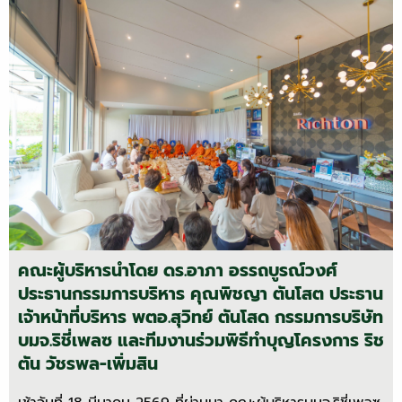
คณะผู้บริหารนำโดย ดร.อาภา อรรถบูรณ์วงศ์
ประธานกรรมการบริหาร คุณพิชญา ตันโสต ประธาน
เจ้าหน้าที่บริหาร พตอ.สุวิทย์ ตันโสด กรรมการบริษัท
บมจ.ริชี่เพลซ และทีมงานร่วมพิธีทำบุญโครงการ ริช
ตัน วัชรพล-เพิ่มสิน