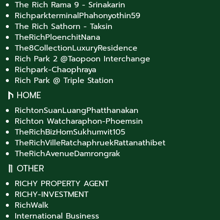
The Rich Rama 9 - Srinakarin
RichparkterminalPhahonyothin59
The Rich Sathorn - Taksin
TheRichPloenchitNana
The8CollectionLuxuryResidence
Rich Park 2 @Taopoon Interchange
Richpark-Chaophraya
Rich Park @ Triple Station
HOME
RichtonSuanLuangPhatthanakan
Richton Watcharaphon-Phoemsin
TheRichBizHomSukhumvit105
TheRichVilleRatchaphruekRattanathibet
TheRichAvenueDamrongrak
OTHER
RICHY PROPERTY AGENT
RICHY-INVESTMENT
RichWalk
International Business