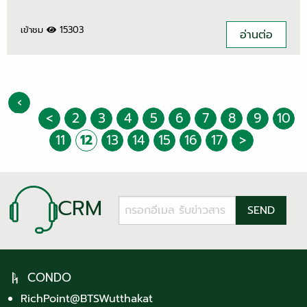
เข้าชม
15303
อ่านต่อ
‹
First
<
2
3
4
5
6
7
8
9
10
11
12
13
14
15
16
17
>
CRM
CONDO
RichPoint@BTSWutthakat