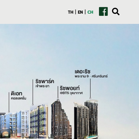
|
|
TH
EN
CH