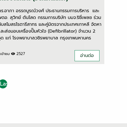
ดร.อาภา อรรถบูรณ์วงศ์ ประธานกรรมการบริหาร และ
พตอ. สุวิทย์ ตันโสด กรรมการบริษัท บมจ.ริชี่เพลซ ร่วม
กับสโมสรโรตารีสาทร และคู่มิตรจากประเทศเกาหลี จัดหา
และส่งมอบเครื่องปั๊มหัวใจ (Defibrillator) จํานวน 2
ชุด แก่ โรงพยาบาลวชิรพยาบาล กรุงเทพมหานคร
เข้าชม
2527
อ่านต่อ
Last
›