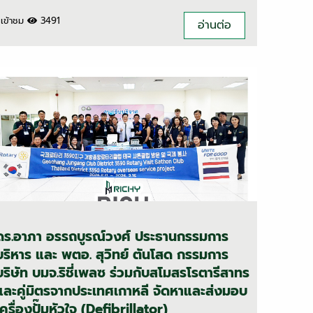
เข้าชม
3491
อ่านต่อ
ดร.อาภา อรรถบูรณ์วงศ์ ประธานกรรมการ
บริหาร และ พตอ. สุวิทย์ ตันโสด กรรมการ
บริษัท บมจ.ริชี่เพลซ ร่วมกับสโมสรโรตารีสาทร
และคู่มิตรจากประเทศเกาหลี จัดหาและส่งมอบ
เครื่องปั๊มหัวใจ (Defibrillator)