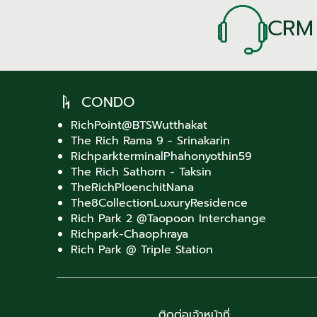
CRM
CONDO
RichPoint@BTSWutthakat
The Rich Rama 9 - Srinakarin
RichparkterminalPhahonyothin59
The Rich Sathorn - Taksin
TheRichPloenchitNana
The8CollectionLuxuryResidence
Rich Park 2 @Taopoon Interchange
Richpark-Chaophraya
Rich Park @ Triple Station
ติดต่อเจ้าหน้าที่