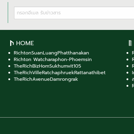
HOME
RichtonSuanLuangPhatthanakan
Richton Watcharaphon-Phoemsin
TheRichBizHomSukhumvit105
TheRichVilleRatchaphruekRattanathibet
TheRichAvenueDamrongrak
ส