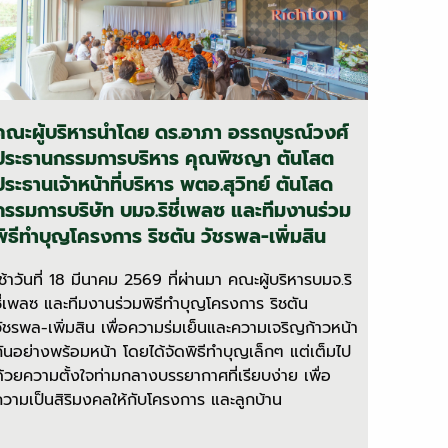
คณะผู้บริหารนำโดย ดร.อาภา อรรถบูรณ์วงศ์
ประธานกรรมการบริหาร คุณพิชญา ตันโสต
ประธานเจ้าหน้าที่บริหาร พตอ.สุวิทย์ ตันโสด
กรรมการบริษัท บมจ.ริชี่เพลซ และทีมงานร่วม
พิธีทำบุญโครงการ ริชตัน วัชรพล-เพิ่มสิน
เช้าวันที่ 18 มีนาคม 2569 ที่ผ่านมา คณะผู้บริหารบมจ.ริ
ชี่เพลซ และทีมงานร่วมพิธีทำบุญโครงการ ริชตัน
วัชรพล-เพิ่มสิน เพื่อความร่มเย็นและความเจริญก้าวหน้า
กันอย่างพร้อมหน้า โดยได้จัดพิธีทำบุญเล็กๆ แต่เต็มไป
ด้วยความตั้งใจท่ามกลางบรรยากาศที่เรียบง่าย เพื่อ
ความเป็นสิริมงคลให้กับโครงการ และลูกบ้าน