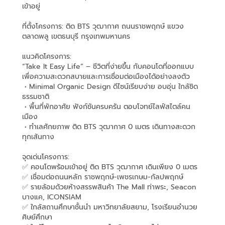
เข้าอยู่
ที่ตั้งโครงการ: ติด BTS วุฒากาศ ถนนราชพฤกษ์ แขวง
ตลาดพลู เขตธนบุรี กรุงเทพมหานคร
แนวคิดโครงการ:
“Take It Easy Life” – ชีวิตที่ง่ายขึ้น กับคอนโดที่ออกแบบ
เพื่อความสะดวกสบายและการเชื่อมต่อเมืองได้อย่างลงตัว
• Minimal Organic Design ดีไซน์เรียบง่าย อบอุ่น ใกล้ชิด
ธรรมชาติ
• พื้นที่พักอาศัย ฟังก์ชันครบครัน ตอบโจทย์ไลฟ์สไตล์คน
เมือง
• ทำเลศักยภาพ ติด BTS วุฒากาศ 0 เมตร เดินทางสะดวก
ทุกเส้นทาง
จุดเด่นโครงการ:
✅ คอนโดพร้อมเข้าอยู่ ติด BTS วุฒากาศ เดินเพียง 0 เมตร
✅ เชื่อมต่อถนนหลัก ราชพฤกษ์-เพชรเกษม-กัลปพฤกษ์
✅ รายล้อมด้วยห้างสรรพสินค้า The Mall ท่าพระ, Seacon
บางแค, ICONSIAM
✅ ใกล้สถานศึกษาชั้นนำ มหาวิทยาลัยสยาม, โรงเรียนอำนวย
ศิษย์ศึกษา