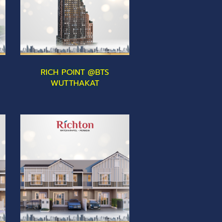
RICH POINT @BTS
WUTTHAKAT