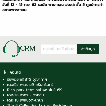
วันที่ 12 - 15 ก.ย. 62 รอยัล พารากอน ฮอลล์ ชั้น 5 ศูนย์การค้า
สยามพารากอน
CRM
คอนโด
ริชพอยท์@BTS วุฒากาศ
เดอะริช พระราม9-ศรีนครินทร์
Rich park terminal พหลโยธิน59
เดอะริช สาทร - ตากสิน
เดอะริช เพลินจิต-นานา
The 8 Collection Luxury Residence