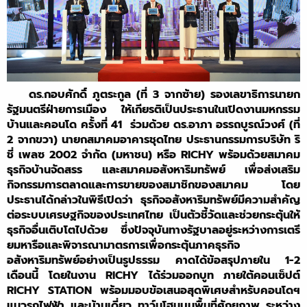
ดร.กอบศักดิ์ ภูตระกูล (ที่ 3 จากซ้าย) รองเลขาธิการนายก
รัฐมนตรีฝ่ายการเมือง ให้เกียรติเป็นประธานในเปิดงานมหกรรม
บ้านและคอนโด ครั้งที่ 41 ร่วมด้วย ดร.อาภา อรรถบูรณ์วงศ์ (ที่
2 จากขวา) นายกสมาคมอาคารชุดไทย ประธานกรรมการบริษัท ริ
ชี่ เพลซ 2002 จำกัด (มหาชน) หรือ RICHY พร้อมด้วยสมาคม
ธุรกิจบ้านจัดสรร และสมาคมอสังหาริมทรัพย์ เพื่อส่งเสริม
กิจกรรมการตลาดและการขายของสมาชิกของสมาคม โดย
ประธานได้กล่าวในพิธีเปิดว่า ธุรกิจอสังหาริมทรัพย์มีความสำคัญ
ต่อระบบเศรษฐกิจของประเทศไทย เป็นตัวชี้วัดและช่วยกระตุ้นให้
ธุรกิจอื่นเติบโตไปด้วย ซึ่งปัจจุบันทางรัฐบาลอยู่ระหว่างการเตรี
ยมหารือและพิจารณามาตรการเพื่อกระตุ้นภาคธุรกิจ
อสังหาริมทรัพย์อย่างเป็นรูปธรรม คาดได้ข้อสรุปภายใน 1-2
เดือนนี้ โดยในงาน RICHY ได้ร่วมออกบูท ภายใต้คอนเซ็ปต์
RICHY STATION พร้อมมอบข้อเสนอสุดพิเศษสำหรับคอนโดฯ
แนวรถไฟฟ้า และบ้านเดี่ยว ทาว์นโฮมบนพื้นที่ศักยภาพ ระหว่าง