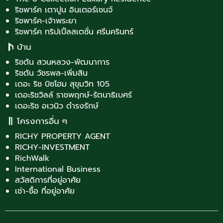
ริชพาร์ค เตาปูน อินเตอร์เชนจ์
ริชพาร์ค-เจ้าพระยา
ริชพาร์ค ทริปเปิ้ลสเตชั่น ศรีนครินทร์
บ้าน
ริชตัน สวนหลวง-พัฒนาการ
ริชตัน วัชรพล-เพิ่มสิน
เดอะ ริช บิซโฮม สุขุมวิท 105
เดอะริชวิลล์ ราชพฤกษ์-รัตนาธิเบศร์
เดอะริช อเวนิว ดำรงรักษ์
โครงการอื่น ๆ
RICHY PROPERTY AGENT
RICHY-INVESTMENT
RichWalk
International Business
สวัสดิการที่อยู่อาศัย
เช่า-ซื้อ ที่อยู่อาศัย