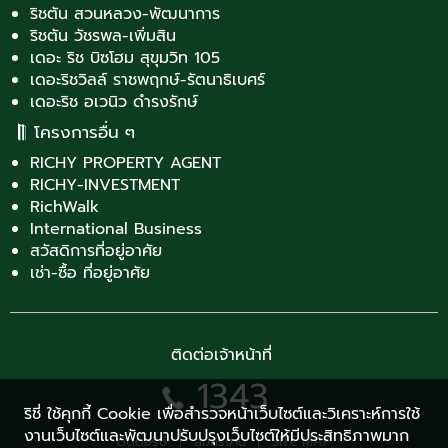
ริชตัน สวนหลวง-พัฒนาการ
ริชตัน วัชรพล-เพิ่มสิน
เดอะ ริช บิซโฮม สุขุมวิท 105
เดอะริชวิลล์ ราชพฤกษ์-รัตนาธิเบศร์
เดอะริช อเวนิว ดำรงรักษ์
โครงการอื่น ๆ
RICHY PROPERTY AGENT
RICHY-INVESTMENT
RichWalk
International Business
สวัสดิการที่อยู่อาศัย
เช่า-ซื้อ ที่อยู่อาศัย
ติดต่อเจ้าหน้าที่
1343
ริชี่ ใช้คุกกี้ Cookie เพื่อสำรวจหน้าเว็บไซต์และวิเคราะห์การใช้
งานเว็บไซต์และพัฒนาปรับปรุงเว็บไซต์ให้มีประสิทธิภาพมาก
ติดต่อริชี่
สมัครงาน
SITE MAP