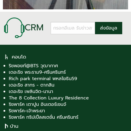
CRM
คอนโด
ริชพอยท์@BTS วุฒากาศ
เดอะริช พระราม9-ศรีนครินทร์
Rich park terminal พหลโยธิน59
เดอะริช สาทร - ตากสิน
เดอะริช เพลินจิต-นานา
The 8 Collection Luxury Residence
ริชพาร์ค เตาปูน อินเตอร์เชนจ์
ริชพาร์ค-เจ้าพระยา
ริชพาร์ค ทริปเปิ้ลสเตชั่น ศรีนครินทร์
บ้าน