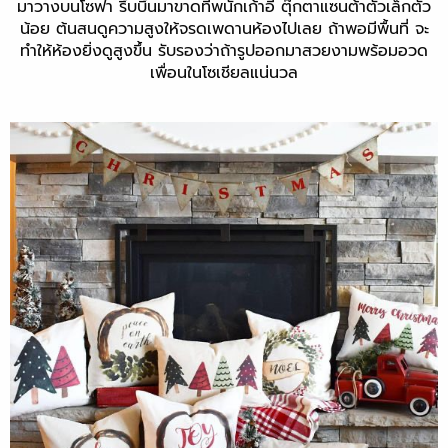
มาวางบนโซฟา ริ้บบิ้นมาขาดที่พนักเก้าอี้ ตุ๊กตาแซนต้าตัวเล็กตัว
น้อย ต้นสนดูความสูงให้จรดเพดานห้องไปเลย ถ้าพอมีพื้นที่ จะ
ทำให้ห้องยิ่งดูสูงขึ้น รับรองว่าถ้ารูปออกมาสวยงามพร้อมอวด
เพื่อนในโซเชียลแน่นวล