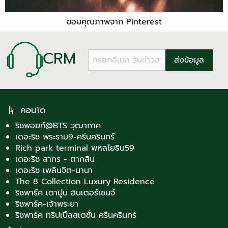
ขอบคุณภาพจาก Pinterest
CRM
คอนโด
ริชพอยท์@BTS วุฒากาศ
เดอะริช พระราม9-ศรีนครินทร์
Rich park terminal พหลโยธิน59
เดอะริช สาทร - ตากสิน
เดอะริช เพลินจิต-นานา
The 8 Collection Luxury Residence
ริชพาร์ค เตาปูน อินเตอร์เชนจ์
ริชพาร์ค-เจ้าพระยา
ริชพาร์ค ทริปเปิ้ลสเตชั่น ศรีนครินทร์