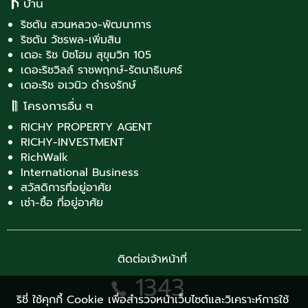
บ้าน
ริชตัน สวนหลวง-พัฒนาการ
ริชตัน วัชรพล-เพิ่มสิน
เดอะ ริช บิซโฮม สุขุมวิท 105
เดอะริชวิลล์ ราชพฤกษ์-รัตนาธิเบศร์
เดอะริช อเวนิว ดำรงรักษ์
โครงการอื่น ๆ
RICHY PROPERTY AGENT
RICHY-INVESTMENT
RichWalk
International Business
สวัสดิการที่อยู่อาศัย
เช่า-ซื้อ ที่อยู่อาศัย
ติดต่อเจ้าหน้าที่
1343
ริชี่ ใช้คุกกี้ Cookie เพื่อสำรวจหน้าเว็บไซต์และวิเคราะห์การใช้