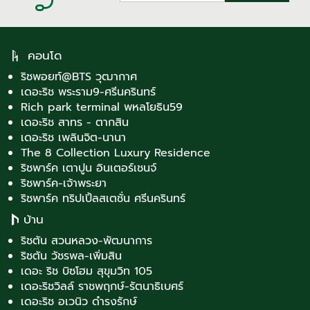
คอนโด
ริชพอยท์@BTS วุฒากาศ
เดอะริช พระราม9-ศรีนครินทร์
Rich park terminal พหลโยธิน59
เดอะริช สาทร - ตากสิน
เดอะริช เพลินจิต-นานา
The 8 Collection Luxury Residence
ริชพาร์ค เตาปูน อินเตอร์เชนจ์
ริชพาร์ค-เจ้าพระยา
ริชพาร์ค ทริปเปิ้ลสเตชั่น ศรีนครินทร์
บ้าน
ริชตัน สวนหลวง-พัฒนาการ
ริชตัน วัชรพล-เพิ่มสิน
เดอะ ริช บิซโฮม สุขุมวิท 105
เดอะริชวิลล์ ราชพฤกษ์-รัตนาธิเบศร์
เดอะริช อเวนิว ดำรงรักษ์