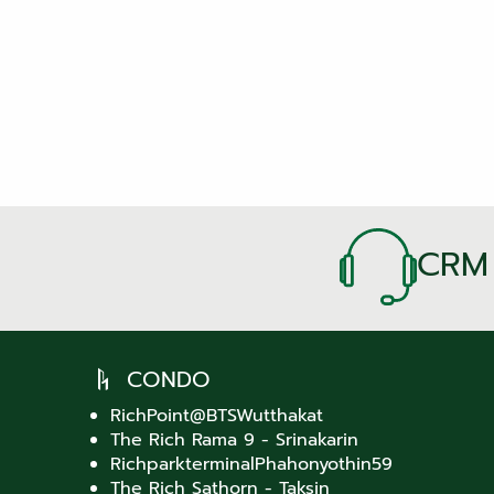
CRM
CONDO
RichPoint@BTSWutthakat
The Rich Rama 9 - Srinakarin
RichparkterminalPhahonyothin59
The Rich Sathorn - Taksin