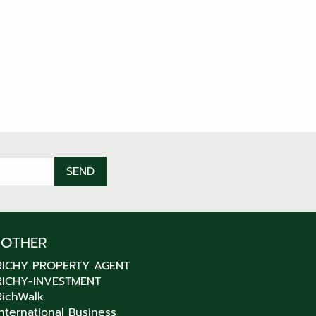
OTHER
RICHY PROPERTY AGENT
RICHY-INVESTMENT
RichWalk
International Business