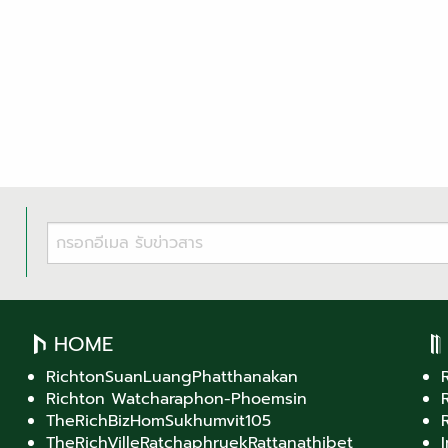
HOME
RichtonSuanLuangPhatthanakan
Richton Watcharaphon-Phoemsin
TheRichBizHomSukhumvit105
TheRichVilleRatchaphruekRattanathibet