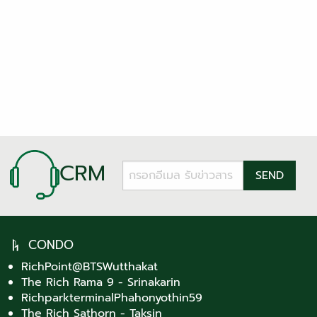
CRM
CONDO
RichPoint@BTSWutthakat
The Rich Rama 9 - Srinakarin
RichparkterminalPhahonyothin59
The Rich Sathorn - Taksin