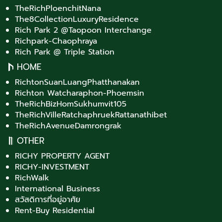
TheRichPloenchitNana
The8CollectionLuxuryResidence
Rich Park 2 @Taopoon Interchange
Richpark-Chaophraya
Rich Park @ Triple Station
HOME
RichtonSuanLuangPhatthanakan
Richton Watcharaphon-Phoemsin
TheRichBizHomSukhumvit105
TheRichVilleRatchaphruekRattanathibet
TheRichAvenueDamrongrak
OTHER
RICHY PROPERTY AGENT
RICHY-INVESTMENT
RichWalk
International Business
สวัสดิการที่อยู่อาศัย
Rent-Buy Residential