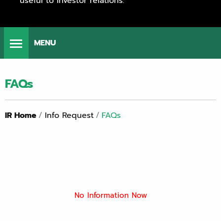
useful to investor relations.
MENU
FAQs
IR Home
/
Info Request
/
FAQs
No Information Now