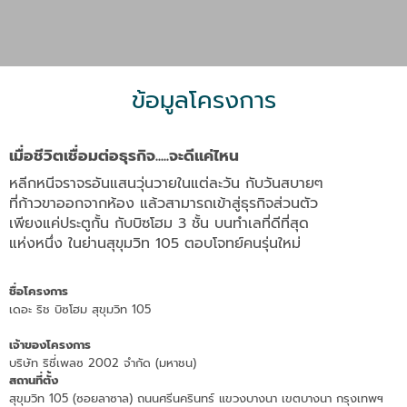
ข้อมูลโครงการ
เมื่อชีวิตเชื่อมต่อธุรกิจ.....จะดีแค่ไหน
หลีกหนีจราจรอันแสนวุ่นวายในแต่ละวัน กับวันสบายๆ
ที่ก้าวขาออกจากห้อง แล้วสามารถเข้าสู่ธุรกิจส่วนตัว
เพียงแค่ประตูกั้น กับบิซโฮม 3 ชั้น บนทำเลที่ดีที่สุด
​แห่งหนึ่ง ในย่านสุขุมวิท 105 ตอบโจทย์คนรุ่นใหม่
ชื่อโครงการ
เดอะ ริช บิซโฮม สุขุมวิท 105
เจ้าของโครงการ
บริษัท ริชี่เพลซ 2002 จำกัด (มหาชน)
สถานที่ตั้ง
สุขุมวิท 105 (ซอยลาซาล) ถนนศรีนครินทร์ แขวงบางนา เขตบางนา กรุงเทพฯ