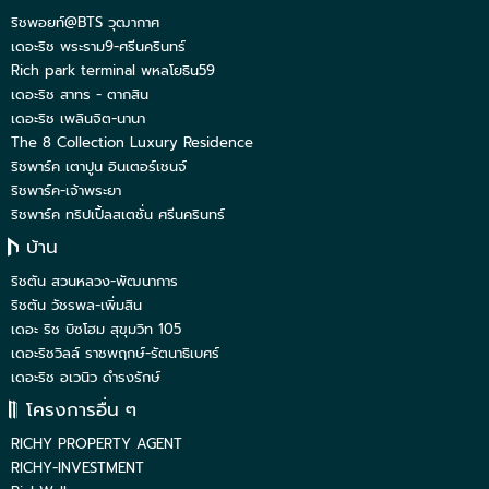
ริชพอยท์@BTS วุฒากาศ
เดอะริช พระราม9-ศรีนครินทร์
Rich park terminal พหลโยธิน59
เดอะริช สาทร - ตากสิน
เดอะริช เพลินจิต-นานา
The 8 Collection Luxury Residence
ริชพาร์ค เตาปูน อินเตอร์เชนจ์
ริชพาร์ค-เจ้าพระยา
ริชพาร์ค ทริปเปิ้ลสเตชั่น ศรีนครินทร์
บ้าน
ริชตัน สวนหลวง-พัฒนาการ
ริชตัน วัชรพล-เพิ่มสิน
เดอะ ริช บิซโฮม สุขุมวิท 105
เดอะริชวิลล์ ราชพฤกษ์-รัตนาธิเบศร์
เดอะริช อเวนิว ดำรงรักษ์
โครงการอื่น ๆ
RICHY PROPERTY AGENT
RICHY-INVESTMENT