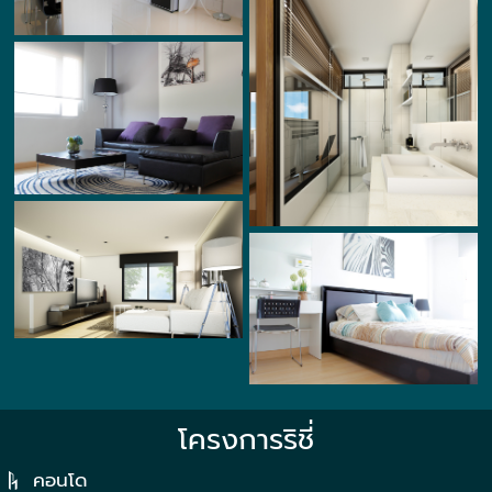
โครงการริชี่
คอนโด