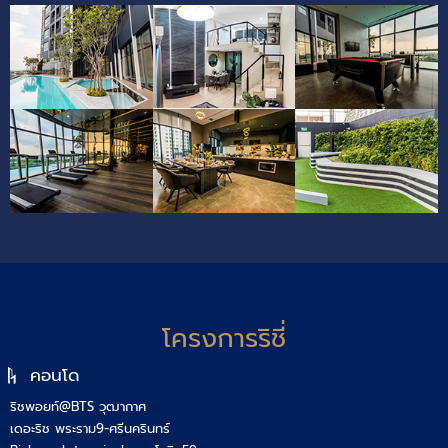
โครงการริชี่
คอนโด
ริชพอยท์@BTS วุฒากาศ
เดอะริช พระราม9-ศรีนครินทร์