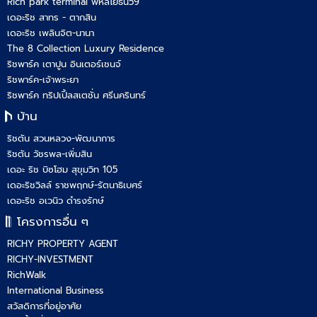
Rich park terminal พหลโยธิน59
เดอะริช สาทร - ตากสิน
เดอะริช เพลินจิต-นานา
The 8 Collection Luxury Residence
ริชพาร์ค เตาปูน อินเตอร์เชนจ์
ริชพาร์ค-เจ้าพระยา
ริชพาร์ค ทริปเปิ้ลสเตชั่น ศรีนครินทร์
บ้าน
ริชตัน สวนหลวง-พัฒนาการ
ริชตัน วัชรพล-เพิ่มสิน
เดอะ ริช บิซโฮม สุขุมวิท 105
เดอะริชวิลล์ ราชพฤกษ์-รัตนาธิเบศร์
เดอะริช อเวนิว ดำรงรักษ์
โครงการอื่น ๆ
RICHY PROPERTY AGENT
RICHY-INVESTMENT
RichWalk
International Business
สวัสดิการที่อยู่อาศัย