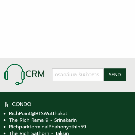
CRM
CONDO
RichPoint@BTSWutthakat
The Rich Rama 9 - Srinakarin
RichparkterminalPhahonyothin59
The Rich Sathorn - Taksin