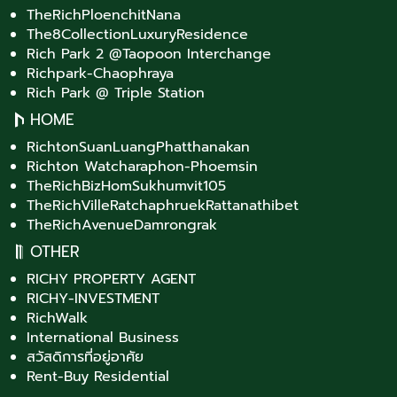
TheRichPloenchitNana
The8CollectionLuxuryResidence
Rich Park 2 @Taopoon Interchange
Richpark-Chaophraya
Rich Park @ Triple Station
HOME
RichtonSuanLuangPhatthanakan
Richton Watcharaphon-Phoemsin
TheRichBizHomSukhumvit105
TheRichVilleRatchaphruekRattanathibet
TheRichAvenueDamrongrak
OTHER
RICHY PROPERTY AGENT
RICHY-INVESTMENT
RichWalk
International Business
สวัสดิการที่อยู่อาศัย
Rent-Buy Residential