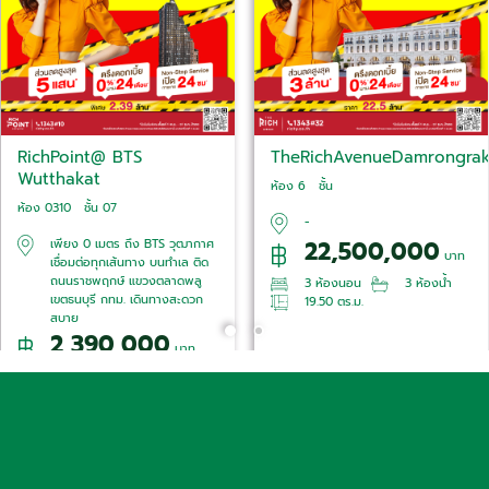
RichPoint@ BTS
TheRichAvenueDamrongra
in59
Wutthakat
ห้อง 6 ชั้น
สนใจห้องนี้
สนใจห้องนี้
ห้อง 0310 ชั้น 07
-
22,500,000
เพียง 0 เมตร ถึง BTS วุฒากาศ
บาท
เชื่อมต่อทุกเส้นทาง บนทำเล ติด
ถนนราชพฤกษ์ แขวงตลาดพลู
3 ห้องนอน
3 ห้องน้ำ
เขตธนบุรี กทม. เดินทางสะดวก
19.50 ตร.ม.
สบาย
2,390,000
บาท
1 ห้องนอน
1 ห้องน้ำ
26.55 ตร.ม.