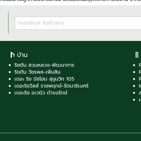
บ้าน
ริชตัน สวนหลวง-พัฒนาการ
ริชตัน วัชรพล-เพิ่มสิน
เดอะ ริช บิซโฮม สุขุมวิท 105
เดอะริชวิลล์ ราชพฤกษ์-รัตนาธิเบศร์
เดอะริช อเวนิว ดำรงรักษ์
ส
เ