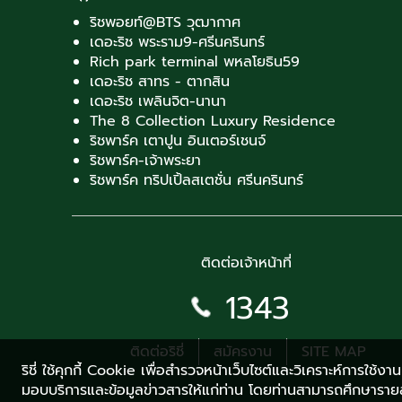
ริชพอยท์@BTS วุฒากาศ
เดอะริช พระราม9-ศรีนครินทร์
Rich park terminal พหลโยธิน59
เดอะริช สาทร - ตากสิน
เดอะริช เพลินจิต-นานา
The 8 Collection Luxury Residence
ริชพาร์ค เตาปูน อินเตอร์เชนจ์
ริชพาร์ค-เจ้าพระยา
ริชพาร์ค ทริปเปิ้ลสเตชั่น ศรีนครินทร์
ติดต่อเจ้าหน้าที่
1343
ติดต่อริชี่
สมัครงาน
SITE MAP
ริชี่ ใช้คุกกี้ Cookie เพื่อสำรวจหน้าเว็บไซต์และวิเคราะห์การใช้
มอบบริการและข้อมูลข่าวสารให้แก่ท่าน โดยท่านสามารถศึกษารายละ