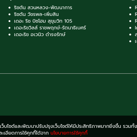
ริชตัน สวนหลวง-พัฒนาการ
ริชตัน วัชรพล-เพิ่มสิน
เดอะ ริช บิซโฮม สุขุมวิท 105
เดอะริชวิลล์ ราชพฤกษ์-รัตนาธิเบศร์
เดอะริช อเวนิว ดำรงรักษ์
ส
เ
งานเว็บไซต์และพัฒนาปรับปรุงเว็บไซต์ให้มีประสิทธิภาพมากยิ่งขึ้น รวมทั
เอียดการใช้คุกกี้ได้จาก
นโยบายการใช้คุกกี้