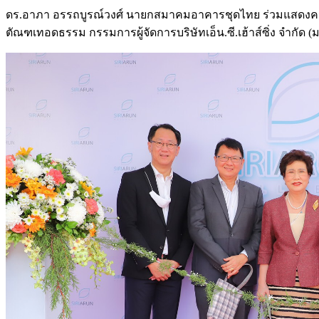
ดร.อาภา อรรถบูรณ์วงศ์ นายกสมาคมอาคารชุดไทย ร่วมแสดงความยิ
ตัณฑเทอดธรรม กรรมการผู้จัดการบริษัทเอ็น.ซี.เฮ้าส์ซิ่ง จำกัด (