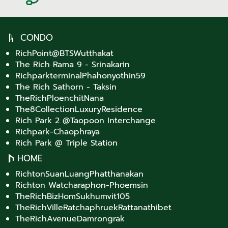
CONDO
RichPoint@BTSWutthakat
The Rich Rama 9 - Srinakarin
RichparkterminalPhahonyothin59
The Rich Sathorn - Taksin
TheRichPloenchitNana
The8CollectionLuxuryResidence
Rich Park 2 @Taopoon Interchange
Richpark-Chaophraya
Rich Park @ Triple Station
HOME
RichtonSuanLuangPhatthanakan
Richton Watcharaphon-Phoemsin
TheRichBizHomSukhumvit105
TheRichVilleRatchaphruekRattanathibet
TheRichAvenueDamrongrak