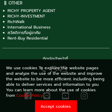
OTHER
RICHY PROPERTY AGENT
RICHY-INVESTMENT
RichWalk
International Business
สวัสดิการที่อยู่อาศัย
Rent-Buy Residential
ติดต่อเจ้าหน้าที่
1343
We use cookies To explore the website pages
and analyze the use of the website and improve
the website to be more efficient. including being
ติดต่อริชี่
สมัครงาน
SITE MAP
able to deliver services and information to you
You can learn more about the use of cookies
from
Cookie Policy
Accept cookies.