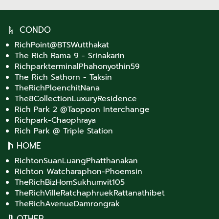
CONDO
RichPoint@BTSWutthakat
The Rich Rama 9 - Srinakarin
RichparkterminalPhahonyothin59
The Rich Sathorn - Taksin
TheRichPloenchitNana
The8CollectionLuxuryResidence
Rich Park 2 @Taopoon Interchange
Richpark-Chaophraya
Rich Park @ Triple Station
HOME
RichtonSuanLuangPhatthanakan
Richton Watcharaphon-Phoemsin
TheRichBizHomSukhumvit105
TheRichVilleRatchaphruekRattanathibet
TheRichAvenueDamrongrak
OTHER