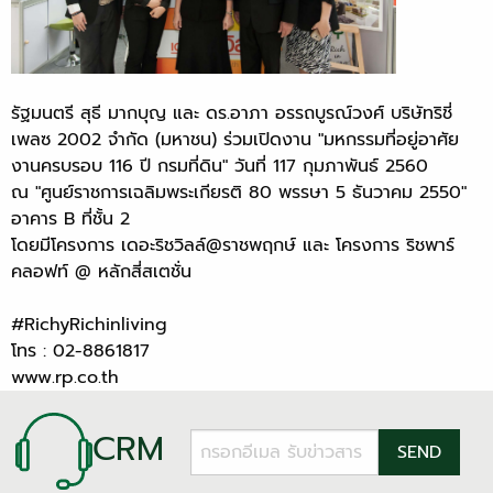
รัฐมนตรี สุธี มากบุญ และ ดร.อาภา อรรถบูรณ์วงศ์ บริษัทริชี่
เพลซ 2002 จำกัด (มหาชน) ร่วมเปิดงาน "มหกรรมที่อยู่อาศัย
งานครบรอบ 116 ปี กรมที่ดิน" วันที่ 117 กุมภาพันธ์ 2560
ณ "ศูนย์ราชการเฉลิมพระเกียรติ 80 พรรษา 5 ธันวาคม 2550"
อาคาร B ที่ชั้น 2
โดยมีโครงการ เดอะริชวิลล์@ราชพฤกษ์ และ โครงการ ริชพาร์
คลอฟท์ @ หลักสี่สเตชั่น
#RichyRichinliving
โทร : 02-8861817
www.rp.co.th
CRM