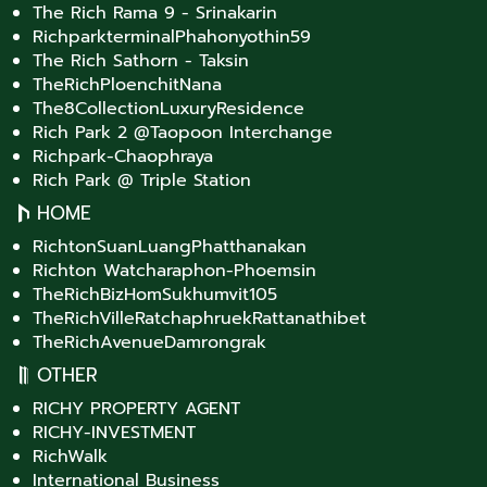
The Rich Rama 9 - Srinakarin
RichparkterminalPhahonyothin59
The Rich Sathorn - Taksin
TheRichPloenchitNana
The8CollectionLuxuryResidence
Rich Park 2 @Taopoon Interchange
Richpark-Chaophraya
Rich Park @ Triple Station
HOME
RichtonSuanLuangPhatthanakan
Richton Watcharaphon-Phoemsin
TheRichBizHomSukhumvit105
TheRichVilleRatchaphruekRattanathibet
TheRichAvenueDamrongrak
OTHER
RICHY PROPERTY AGENT
RICHY-INVESTMENT
RichWalk
International Business