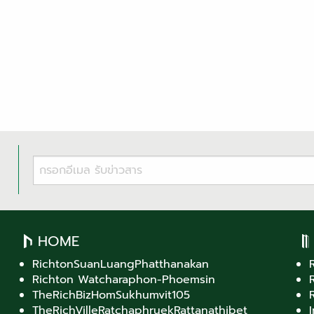
HOME
RichtonSuanLuangPhatthanakan
Richton Watcharaphon-Phoemsin
TheRichBizHomSukhumvit105
TheRichVilleRatchaphruekRattanathibet