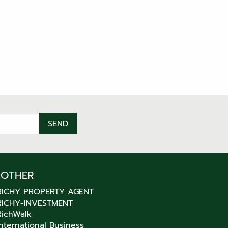
OTHER
RICHY PROPERTY AGENT
RICHY-INVESTMENT
RichWalk
International Business