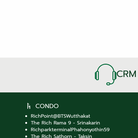
CRM
CONDO
RichPoint@BTSWutthakat
The Rich Rama 9 - Srinakarin
RichparkterminalPhahonyothin59
The Rich Sathorn - Taksin