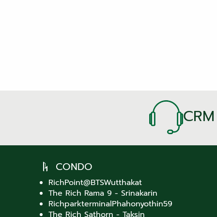
CRM
CONDO
RichPoint@BTSWutthakat
The Rich Rama 9 - Srinakarin
RichparkterminalPhahonyothin59
The Rich Sathorn - Taksin