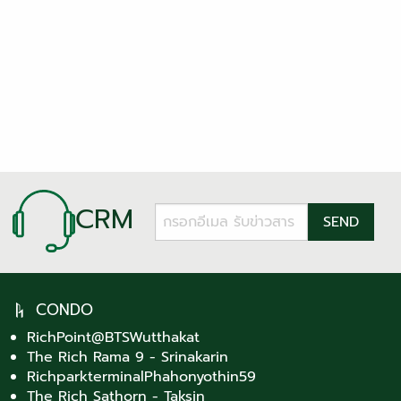
CRM
CONDO
RichPoint@BTSWutthakat
The Rich Rama 9 - Srinakarin
RichparkterminalPhahonyothin59
The Rich Sathorn - Taksin