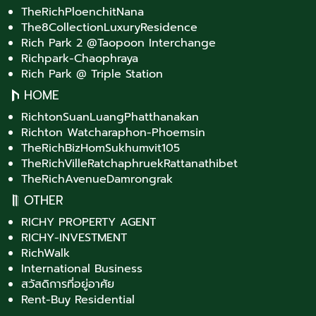
TheRichPloenchitNana
The8CollectionLuxuryResidence
Rich Park 2 @Taopoon Interchange
Richpark-Chaophraya
Rich Park @ Triple Station
HOME
RichtonSuanLuangPhatthanakan
Richton Watcharaphon-Phoemsin
TheRichBizHomSukhumvit105
TheRichVilleRatchaphruekRattanathibet
TheRichAvenueDamrongrak
OTHER
RICHY PROPERTY AGENT
RICHY-INVESTMENT
RichWalk
International Business
สวัสดิการที่อยู่อาศัย
Rent-Buy Residential